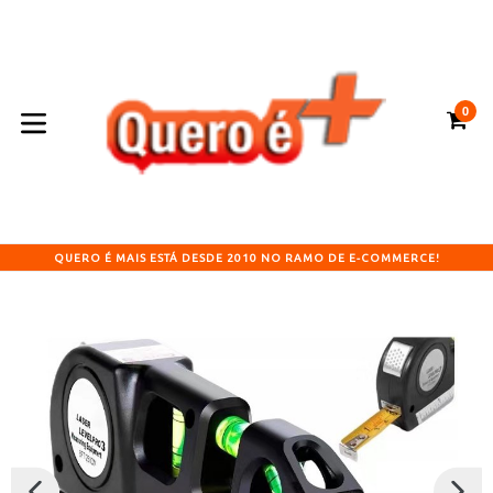
Pular
para
o
conteúdo
0
CA
CA
expandir/colapsar
QUERO É MAIS ESTÁ DESDE 2010 NO RAMO DE E-COMMERCE!