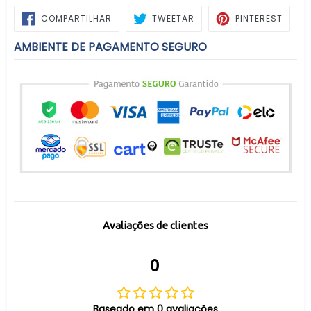
COMPARTILHAR
TWEETAR
PIN
COMPARTILHAR
TWEETAR
PINTEREST
NO
NO
FACEBOOK
PINTE
AMBIENTE DE PAGAMENTO SEGURO
Avaliações de clientes
0
Baseado em 0 avaliações